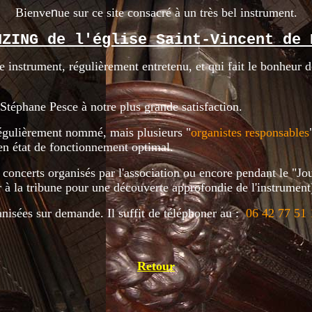
Bienve
n
ue sur ce site consacré à un très bel instrument.
NZING de l'église Saint-Vincent de 
 instrument, régulièrement entretenu, et qui fait le bonheur d
 Stéphane Pesce à notre plus grande satisfaction.
régulièrement nommé, mais plusieurs "
organistes responsables
 en état de fonctionnement optimal.
es concerts organisés par l'association ou encore pendant le "Jo
r à la tribune pour une découverte approfondie de l'instrument
anisées sur demande. Il suffit de téléphoner au :
06 42 77 51 
Retour