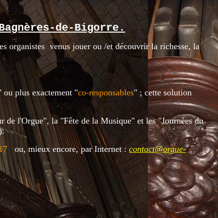
Bagnères-de-Bigorre.
es organistes venus jouer ou /et découvrir la richesse, la
" ou plus exactement "
c
o-responsables
"
; cette solution
ur de l'Orgue", la "Fête de la Musique" et les "Journées du
).
17
ou, mieux encore, par Internet :
contact@orgue-