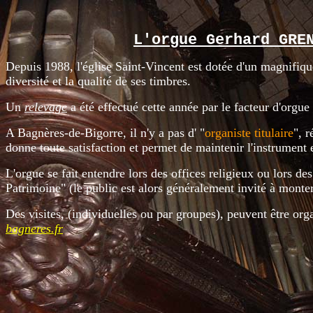
L'orgue Gerhard GRE
Depuis 1988, l'église Saint-Vincent est dotée d'un magnifique
diversité et la qualité de ses timbres.
Un
relevage
a été effectué cette année par le facteur d'orgue
A Bagnères-de-Bigorre, il n'y a pas d' "
organiste titulaire
", 
donne toute satisfaction et permet de maintenir l'instrument
L'orgue se fait entendre lors des offices religieux ou lors d
Patrimoine" (le public est alors généralement invité à monte
Des visites, (individuelles ou par groupes), peuvent être org
bagneres.fr