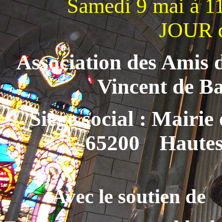
Samedi 9 mai à 1
JOUR 
Association des Amis d
Vincent de B
Siège social : Mair
65200
Hautes
Avec le soutien de